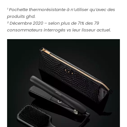
¹ Pochette thermorésistante à n’utiliser qu’avec des
produits ghd.
² Décembre 2020 – selon plus de 71% des 79
consommateurs interrogés vs leur lisseur actuel.