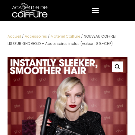
Accueil
/
Accessoires
/
Matériel Coiffure
/ NOUVEAU COFFRET
LISSEUR GHD GOLD + Accessoires inclus (valeur : 89.-CHF)