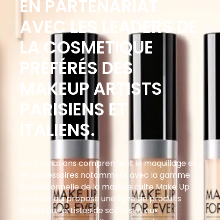
EN PARTENARIAT
AVEC LES LEADERS DE
LA COSMETIQUE
PRÉFÉRÉS DES
MAKEUP ARTISTS
PARISIENS ET
ITALIENS.
Les formations comprennent le maquillage et
les accessoires notamment avec la gamme
professionnelle de la marque culte Make Up
For Ever qui propose une ligne de produits
dédiés aux artistes de scènes et aux