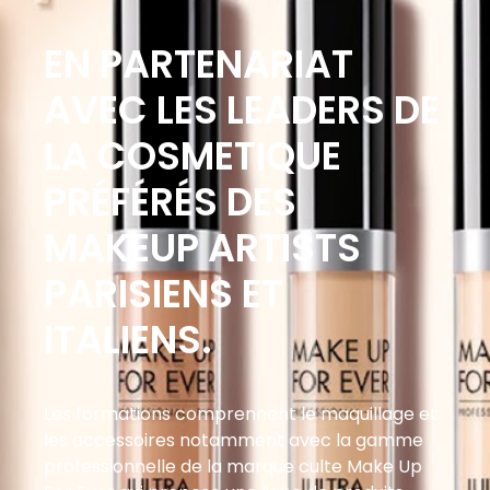
EN PARTENARIAT
AVEC LES LEADERS DE
LA COSMETIQUE
PRÉFÉRÉS DES
MAKEUP ARTISTS
PARISIENS ET
ITALIENS.
Les formations comprennent le maquillage et
les accessoires notamment avec la gamme
professionnelle de la marque culte Make Up