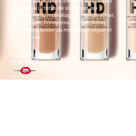
For Ever qui propose une ligne de produits
dédiés aux artistes de scènes et aux
passionnés du maquillage du monde entier,
ainsi qu’avec l'innovante marque Nabla
Cosmetics, leader du maquillage vegan et
cruelty free.