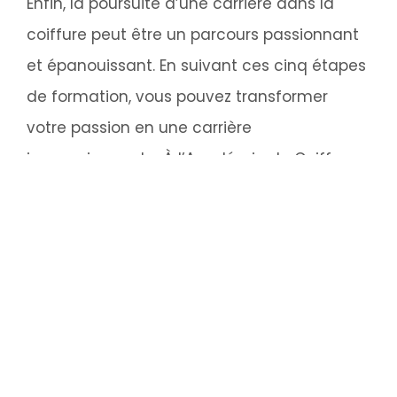
Enfin, la poursuite d’une carrière dans la
coiffure peut être un parcours passionnant
et épanouissant. En suivant ces cinq étapes
de formation, vous pouvez transformer
votre passion en une carrière
impressionnante. À l’Académie de Coiffure
de Genève, nous sommes là pour vous
soutenir à chaque étape de votre parcours
– alors pourquoi attendre ?
Rejoignez-nous
dans cette aventure
passionnante dès
maintenant !